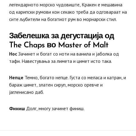
легендарното морско чудовиште, Кракен е мешавина
од карипски румови кои секако треба да одговараат на
сите љубители на богатиот рум во морнарски стил.
Забелешка за дегустација од
The ​​Chaps во Master of Malt
Нос
Зачинет и богат со ноти на ванила и јаболка од
тафи. Навестувања за лимета и цимет исто така.
Непце
Темно, богато непце. Густа со меласа и катран, и
бараж цимет, златен сируп, морско оревче и
јагленисано даб.
Финиш
Долг, многу зачинет финиш.