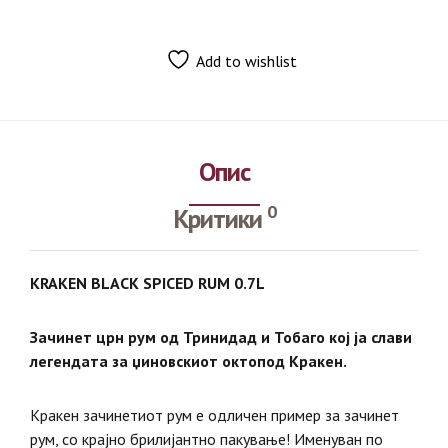
Add to wishlist
Опис
0
Критики
KRAKEN BLACK SPICED RUM 0.7L
Зачинет црн рум од Тринидад и Тобаго кој ја слави
легендата за џиновскиот октопод Кракен.
Кракен зачинетиот рум е одличен пример за зачинет
рум, со крајно брилијантно пакување! Именуван по