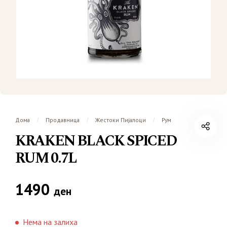
Дома
Продавница
Жестоки Пијалоци
Рум
/
/
/
KRAKEN BLACK SPICED
RUM 0.7L
1490
ден
Нема на залиха