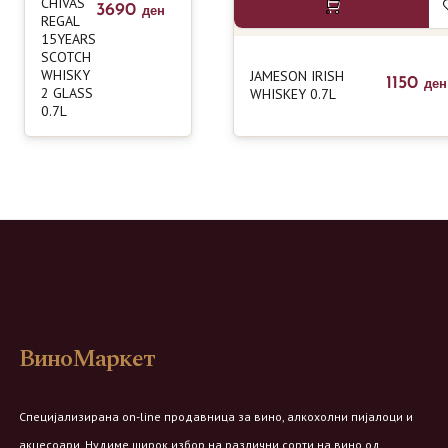
CHIVAS
3690
ден
REGAL
15YEARS
SCOTCH
WHISKY
JAMESON IRISH
1150
ден
2 GLASS
WHISKEY 0.7L
0.7L
ВиноМаркет
Специјализирана on-line продавница за вино, алкохолни пијалоци и
акцесоари. Нудиме широк избор на различни сорти на вино од