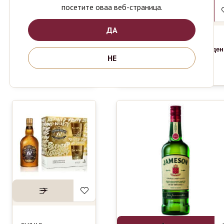
посетите оваа веб-страница.
CANADIAN
739
ден
SPECIAL
OLD 0.7L
ДА
JACK
1590
1850
ден
ден
DANIELS
НЕ
WHISKEY
1L