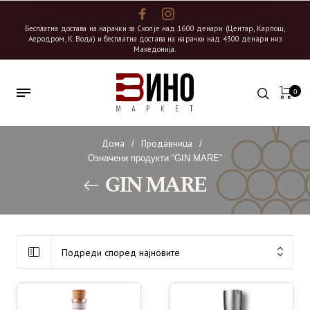
Бесплатна достава на нарачки за Скопје над 1600 денари (Центар, Карпош,
Аеродром, К. Вода) и бесплатна достава на нарачки над 4300 денари низ
Македонија.
0
Дома
Продавница
/
/
Означени продукти “GIN MARE”
GIN MARE
Подреди според најновите