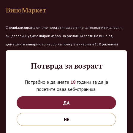
ВиноМаркет
Специјализирана on-line продавница за вино, алкохолни пијалоци и
акцесоари. Нудиме широк избор на различни сорти на вино од
домашните винарии, со избор на преку 8 винарии и 150 различни
етикети.
Потврда за возраст
Овозможено од:
Потребно е да имате
18
години за да ја
посетите оваа веб-страница.
Продавница на Вино Маркет:
ДА
Работно време:
НЕ
Понеделник - Четврток од 9 до 18ч
Петок од 9 до 20ч