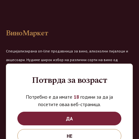
ВиноМаркет
Специјализирана on-line продавница за вино, алкохолни пијалоци и
акцесоари. Нудиме широк избор на различни сорти на вино од
домашните винарии, со избор на преку 8 винарии и 150 различни
Потврда за возраст
етикети.
Овозможено од:
Потребно е да имате
18
години за да ја
посетите оваа веб-страница.
ДА
Продавница на Вино Маркет:
НЕ