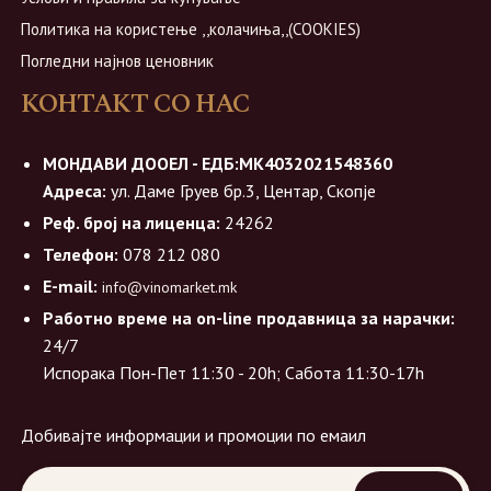
Политика на користење ,,колачиња,,(COOKIES)
Погледни најнов ценовник
КОНТАКТ СО НАС
МОНДАВИ ДООЕЛ - ЕДБ:МК4032021548360
Адреса:
ул. Даме Груев бр.3, Центар, Скопје
Реф. број на лиценца:
24262
Телефон:
078 212 080
E-mail:
info@vinomarket.mk
Работно време на on-line продавница за нарачки:
24/7
Испорака Пон-Пет 11:30 - 20h; Сабота 11:30-17h
Добивајте информации и промоции по емаил