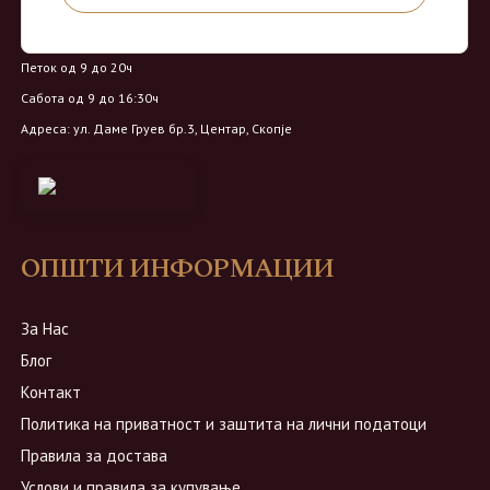
Работно време:
Понеделник - Четврток од 9 до 18ч
Петок од 9 до 20ч
Сабота од 9 до 16:30ч
Адреса: ул. Даме Груев бр.3, Центар, Скопје
ОПШТИ ИНФОРМАЦИИ
За Нас
Блог
Контакт
Политика на приватност и заштита на лични податоци
Правила за достава
Услови и правила за купување