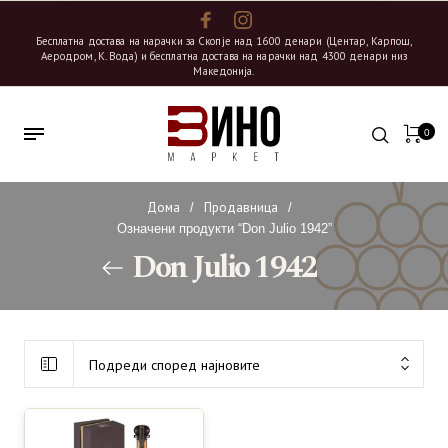
Бесплатна достава на нарачки за Скопје над 1600 денари (Центар, Карпош,
Аеродром, К. Вода) и бесплатна достава на нарачки над 4300 денари низ
Македонија.
0
Дома
Продавница
/
/
Означени продукти “Don Julio 1942”
Don Julio 1942
Подреди според најновите