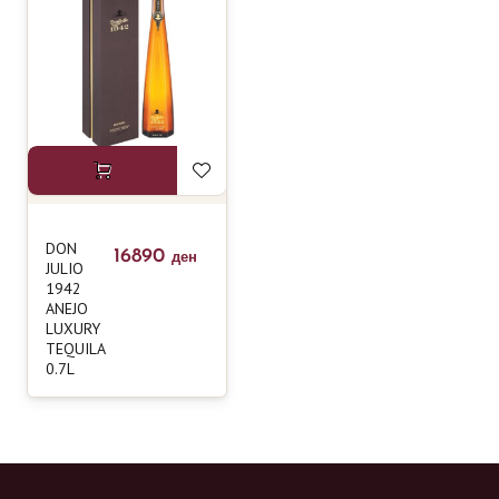
DON
16890
ден
JULIO
1942
ANEJO
LUXURY
TEQUILA
0.7L