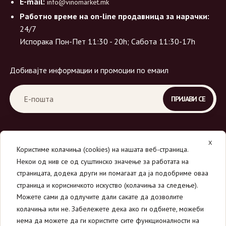
E-mail:
info@vinomarket.mk
Работно време на on-line продавница за нарачки:
24/7
Испорака Пон-Пет 11:30 - 20h; Сабота 11:30-17h
Добивајте информации и промоции по емаил
X
Користиме колачиња (cookies) на нашата веб-страница.
Некои од нив се од суштинско значење за работата на
страницата, додека други ни помагаат да ја подобриме оваа
страница и корисничкото искуство (колачиња за следење).
© 2026
Вино Маркет - МОНДАВИ ДООЕЛ
.
Можете сами да одлучите дали сакате да дозволите
Сите права се задржани.
колачиња или не. Забележете дека ако ги одбиете, можеби
нема да можете да ги користите сите функционалности на