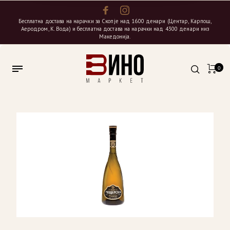
Бесплатна достава на нарачки за Скопје над 1600 денари (Центар, Карпош,
Аеродром, К. Вода) и бесплатна достава на нарачки над 4300 денари низ
Македонија.
0