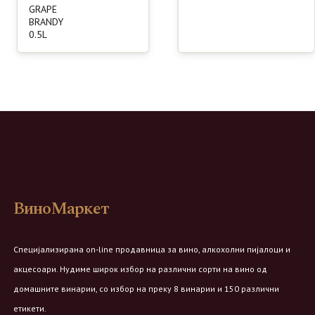
GRAPE
BRANDY
0.5L
ВиноМаркет
Специјализирана on-line продавница за вино, алкохолни пијалоци и
акцесоари. Нудиме широк избор на различни сорти на вино од
домашните винарии, со избор на преку 8 винарии и 150 различни
етикети.