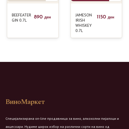
BEEFEATER
JAMESON
890
1150
ден
ден
GIN 0.7L
IRISH
WHISKEY
0.7L
ВиноМаркет
Специјализирана on-line продавница за вино, алкохолни пијалоци и
акцесоари. Нудиме широк избор на различни сорти на вино од