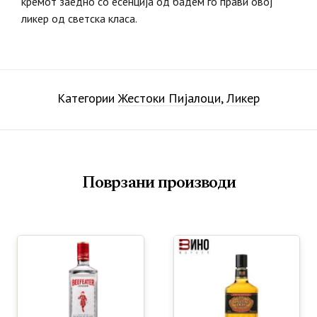
кремот заедно со есенција од бадем го прави овој
ликер од светска класа.
Категории
Жестоки Пијалоци
,
Ликер
Поврзани производи