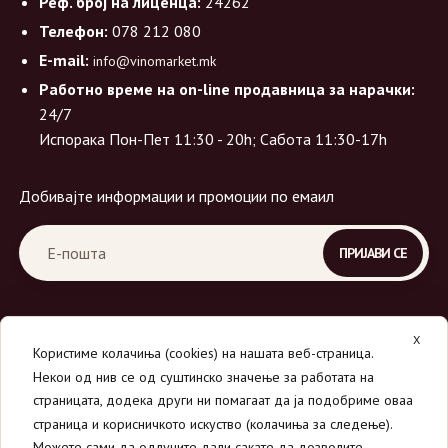
Реф. број на лиценца:
24262
Телефон:
078 212 080
E-mail:
info@vinomarket.mk
Работно време на on-line продавница за нарачки:
24/7
Испорака Пон-Пет 11:30 - 20h; Сабота 11:30-17h
Добивајте информации и промоции по емаил
X
Користиме колачиња (cookies) на нашата веб-страница.
Некои од нив се од суштинско значење за работата на
страницата, додека други ни помагаат да ја подобриме оваа
страница и корисничкото искуство (колачиња за следење).
© 2026
Вино Маркет - МОНДАВИ ДООЕЛ
.
Можете сами да одлучите дали сакате да дозволите