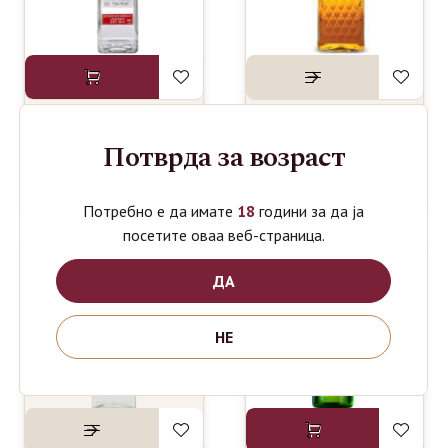
Потврда за возраст
BEEFEATER
CANADIAN
1220
739
ден
ден
GIN 1L
SPECIAL
OLD 0.7L
Потребно е да имате
18
години за да ја
посетите оваа веб-страница.
ДА
НЕ