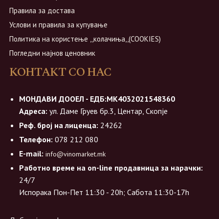
Правила за достава
Услови и правила за купување
Политика на користење ,,колачиња,,(COOKIES)
Погледни најнов ценовник
КОНТАКТ СО НАС
МОНДАВИ ДООЕЛ - ЕДБ:МК4032021548360
Адреса:
ул. Даме Груев бр.3, Центар, Скопје
Реф. број на лиценца:
24262
Телефон:
078 212 080
E-mail:
info@vinomarket.mk
Работно време на on-line продавница за нарачки:
24/7
Испорака Пон-Пет 11:30 - 20h; Сабота 11:30-17h