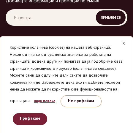
Добивајте информации и промоции по емаил
X
Користиме колачиња (cookies) на нашата веб-страница.
Некои од нив се од суштинско значење за работата на
страницата, додека други ни помагаат да ја подобриме оваа
страница и корисничкото искуство (колачиња за следење).
© 2026
Вино Маркет - МОНДАВИ ДООЕЛ
.
Можете сами да одлучите дали сакате да дозволите
Сите права се задржани.
колачиња или не. Забележете дека ако ги одбиете, можеби
нема да можете да ги користите сите функционалности на
страницата.
Не прифаќам
Види повеќе
Прифаќам