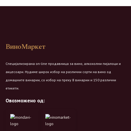
ВиноМаркет
Специјализирана on-line продавница за вино, алкохолни пијалоци и
акцесоари. Нудиме широк избор на различни сорти на вино од
домашните винарии, со избор на преку 8 винарии и 150 различни
етикети.
Овозможено од: