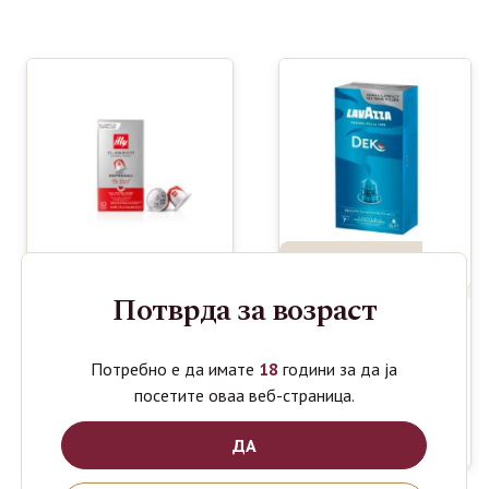
Потврда за возраст
LAVAZZA
260
ден
ILLY
ESPRESSO
350
Потребно е да имате
18
години за да ја
ден
NESPRESSO
DEK
посетите оваа веб-страница.
CAPSULE
ALUMINIUM
CLASSICO
NESPRESSO
10ps
10ps
ДА