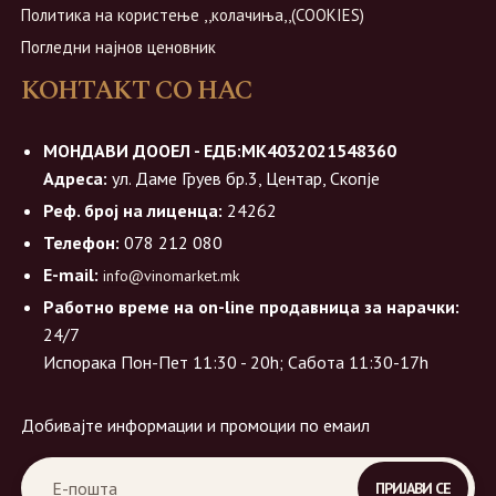
Политика на користење ,,колачиња,,(COOKIES)
Погледни најнов ценовник
КОНТАКТ СО НАС
МОНДАВИ ДООЕЛ - ЕДБ:МК4032021548360
Адреса:
ул. Даме Груев бр.3, Центар, Скопје
Реф. број на лиценца:
24262
Телефон:
078 212 080
E-mail:
info@vinomarket.mk
Работно време на on-line продавница за нарачки:
24/7
Испорака Пон-Пет 11:30 - 20h; Сабота 11:30-17h
Добивајте информации и промоции по емаил