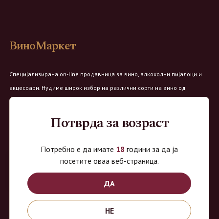
ВиноМаркет
Специјализирана on-line продавница за вино, алкохолни пијалоци и
акцесоари. Нудиме широк избор на различни сорти на вино од
домашните винарии, со избор на преку 8 винарии и 150 различни
етикети.
Потврда за возраст
Овозможено од:
Потребно е да имате
18
години за да ја
посетите оваа веб-страница.
ДА
Продавница на Вино Маркет:
НЕ
Работно време: