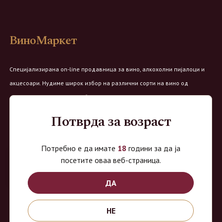
ВиноМаркет
Специјализирана on-line продавница за вино, алкохолни пијалоци и
акцесоари. Нудиме широк избор на различни сорти на вино од
домашните винарии, со избор на преку 8 винарии и 150 различни
етикети.
Потврда за возраст
Овозможено од:
Потребно е да имате
18
години за да ја
посетите оваа веб-страница.
ДА
Продавница на Вино Маркет:
НЕ
Работно време: