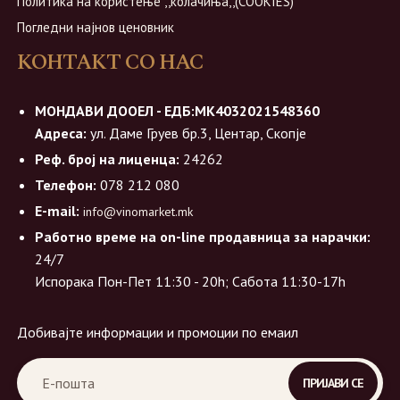
Политика на користење ,,колачиња,,(COOKIES)
Погледни најнов ценовник
КОНТАКТ СО НАС
МОНДАВИ ДООЕЛ - ЕДБ:МК4032021548360
Адреса:
ул. Даме Груев бр.3, Центар, Скопје
Реф. број на лиценца:
24262
Телефон:
078 212 080
E-mail:
info@vinomarket.mk
Работно време на on-line продавница за нарачки:
24/7
Испорака Пон-Пет 11:30 - 20h; Сабота 11:30-17h
Добивајте информации и промоции по емаил