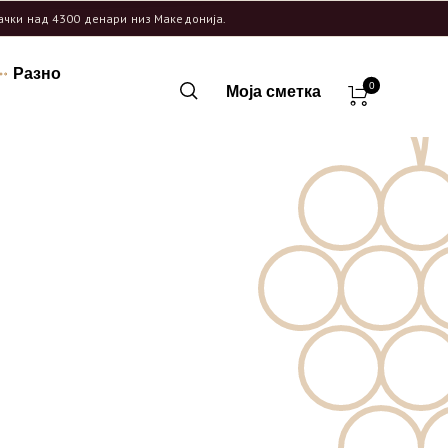
рачки над 4300 денари низ Македонија.
Разно
0
Моја сметка