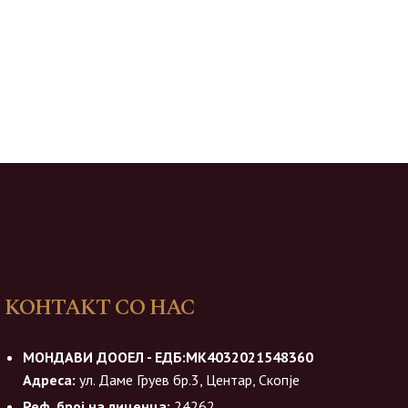
КОНТАКТ СО НАС
МОНДАВИ ДООЕЛ - ЕДБ:МК4032021548360
Адреса:
ул. Даме Груев бр.3, Центар, Скопје
Реф. број на лиценца:
24262