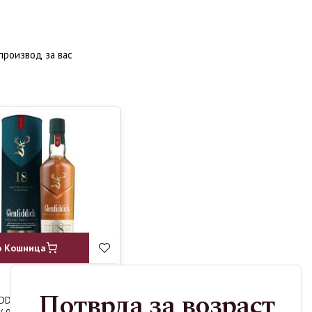
производ за вас
о Кошница
Потврда за возраст
DDICH 18Y
6790
ден