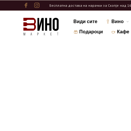
Бесплатна достава на нарачки за Скопје над 1
Види сите
Вино
Подароци
Кафе