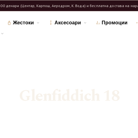
600 денари (Центар, Карпош, Аеродром, К. Вода) и бесплатна достава на на
Жестоки
Аксесоари
Промоции
Дома
Продавница
/
/
Означени продукти “Glenfiddich 18”
Glenfiddich 18