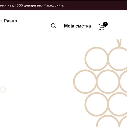
рачки над 4300 денари низ Македонија.
Разно
0
Моја сметка
o