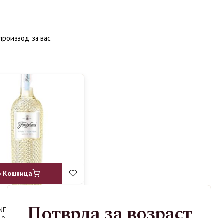
производ за вас
о Кошница
Потврда за возраст
NET PINOT
640
ден