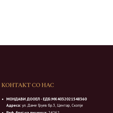
КОНТАКТ СО НАС
МОНДАВИ ДООЕЛ - ЕДБ:МК4032021548360
Адреса:
ул. Даме Груев бр.3, Центар, Скопје
Реф. број на лиценца:
24262