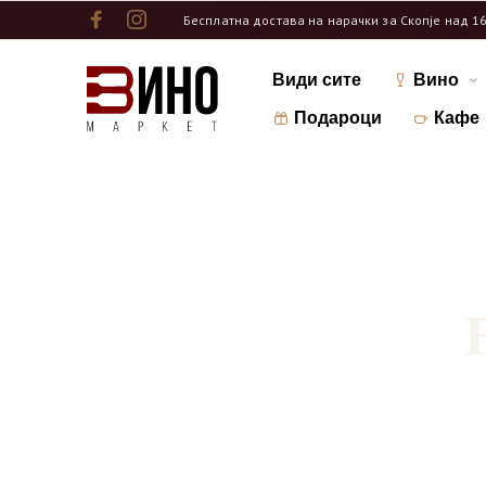
Бесплатна достава на нарачки за Скопје над 1
Види сите
Вино
Подароци
Кафе