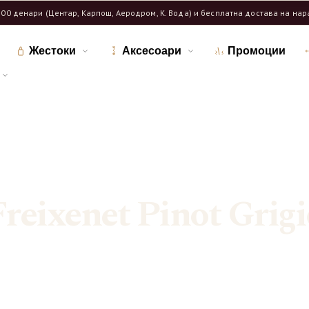
600 денари (Центар, Карпош, Аеродром, К. Вода) и бесплатна достава на на
Жестоки
Аксесоари
Промоции
Дома
Продавница
/
/
Означени продукти “Freixenet Pinot Grigio”
Freixenet Pinot Grigi