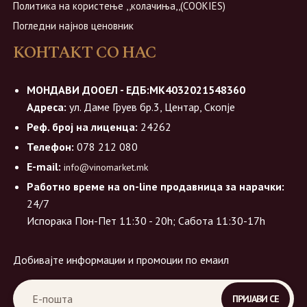
Политика на користење ,,колачиња,,(COOKIES)
Погледни најнов ценовник
КОНТАКТ СО НАС
МОНДАВИ ДООЕЛ - ЕДБ:МК4032021548360
Адреса:
ул. Даме Груев бр.3, Центар, Скопје
Реф. број на лиценца:
24262
Телефон:
078 212 080
E-mail:
info@vinomarket.mk
Работно време на on-line продавница за нарачки:
24/7
Испорака Пон-Пет 11:30 - 20h; Сабота 11:30-17h
Добивајте информации и промоции по емаил