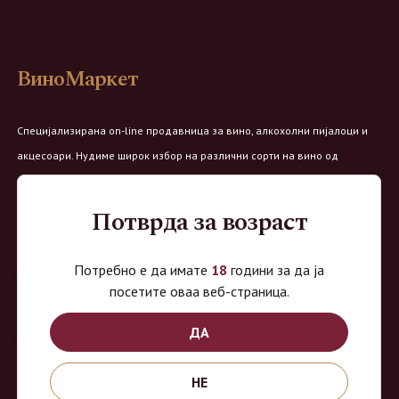
ВиноМаркет
Специјализирана on-line продавница за вино, алкохолни пијалоци и
акцесоари. Нудиме широк избор на различни сорти на вино од
домашните винарии, со избор на преку 8 винарии и 150 различни
етикети.
Потврда за возраст
Овозможено од:
Потребно е да имате
18
години за да ја
посетите оваа веб-страница.
ДА
Продавница на Вино Маркет:
НЕ
Работно време: