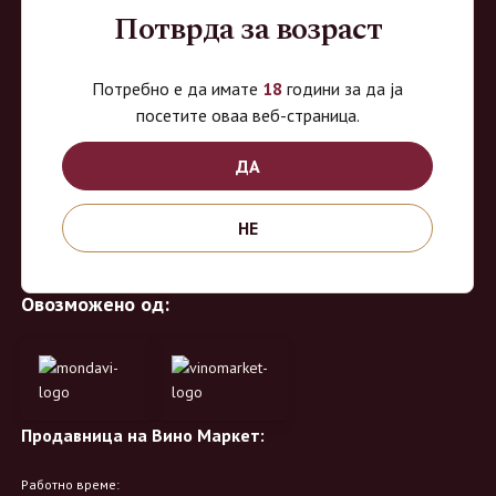
Потврда за возраст
Потребно е да имате
18
години за да ја
ВиноМаркет
посетите оваа веб-страница.
ДА
Специјализирана on-line продавница за вино, алкохолни пијалоци и
акцесоари. Нудиме широк избор на различни сорти на вино од
НЕ
домашните винарии, со избор на преку 8 винарии и 150 различни
етикети.
Овозможено од:
Продавница на Вино Маркет:
Работно време: