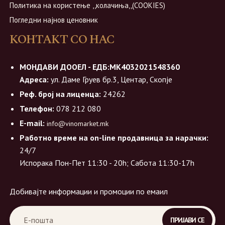
Политика на користење ,,колачиња,,(COOKIES)
Погледни најнов ценовник
КОНТАКТ СО НАС
МОНДАВИ ДООЕЛ - ЕДБ:МК4032021548360
Адреса:
ул. Даме Груев бр.3, Центар, Скопје
Реф. број на лиценца:
24262
Телефон:
078 212 080
E-mail:
info@vinomarket.mk
Работно време на on-line продавница за нарачки:
24/7
Испорака Пон-Пет 11:30 - 20h; Сабота 11:30-17h
Добивајте информации и промоции по емаил