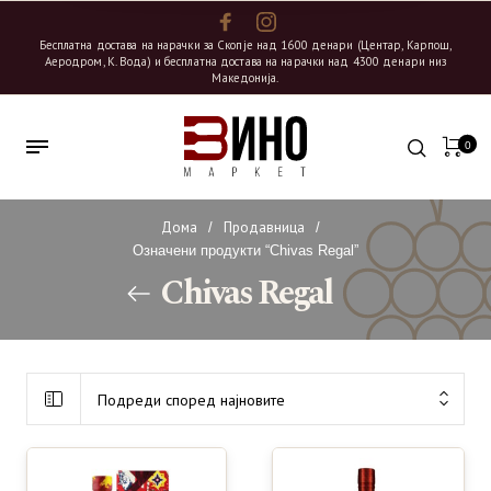
Бесплатна достава на нарачки за Скопје над 1600 денари (Центар, Карпош,
Аеродром, К. Вода) и бесплатна достава на нарачки над 4300 денари низ
Македонија.
0
Дома
Продавница
/
/
Означени продукти “Chivas Regal”
Chivas Regal
Подреди според најновите