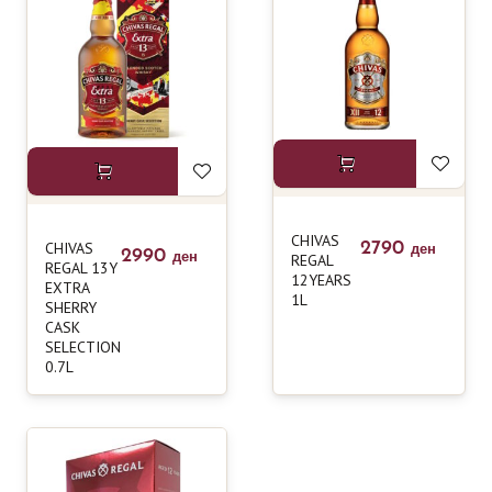
CHIVAS
CHIVAS
2790
ден
2990
REGAL
ден
REGAL 13Y
12YEARS
EXTRA
1L
SHERRY
CASK
SELECTION
0.7L