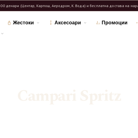
600 денари (Центар, Карпош, Аеродром, К. Вода) и бесплатна достава на на
Жестоки
Аксесоари
Промоции
Дома
Продавница
/
/
Означени продукти “Campari Spritz”
Campari Spritz