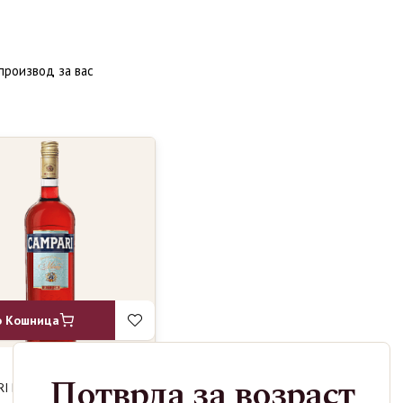
производ за вас
о Кошница
Потврда за возраст
I BITTER
1490
ден