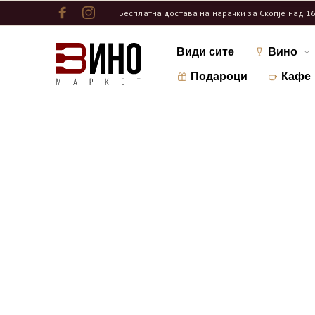
Бесплатна достава на нарачки за Скопје над 1
Види сите
Вино
Подароци
Кафе