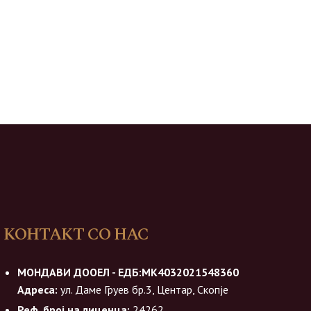
КОНТАКТ СО НАС
МОНДАВИ ДООЕЛ - ЕДБ:МК4032021548360
Адреса:
ул. Даме Груев бр.3, Центар, Скопје
Реф. број на лиценца:
24262