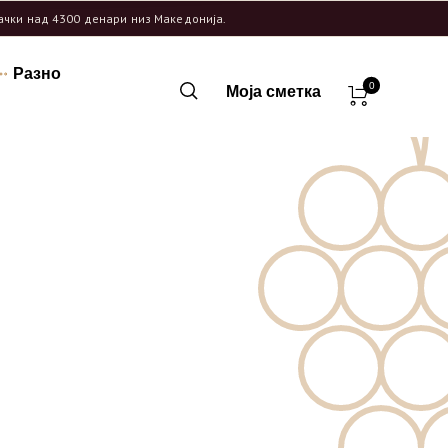
рачки над 4300 денари низ Македонија.
Разно
0
Моја сметка