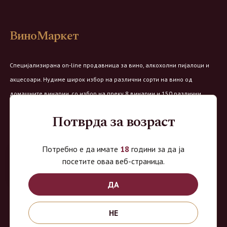
ВиноМаркет
Специјализирана on-line продавница за вино, алкохолни пијалоци и
акцесоари. Нудиме широк избор на различни сорти на вино од
домашните винарии, со избор на преку 8 винарии и 150 различни
етикети.
Потврда за возраст
Овозможено од:
Потребно е да имате
18
години за да ја
посетите оваа веб-страница.
ДА
Продавница на Вино Маркет:
НЕ
Работно време:
Понеделник - Четврток од 9 до 18ч