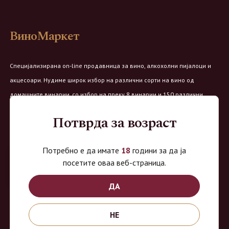
ВиноМаркет
Специјализирана on-line продавница за вино, алкохолни пијалоци и
акцесоари. Нудиме широк избор на различни сорти на вино од
домашните винарии, со избор на преку 8 винарии и 150 различни
етикети.
Потврда за возраст
Овозможено од:
Потребно е да имате
18
години за да ја
посетите оваа веб-страница.
ДА
Продавница на Вино Маркет:
НЕ
Работно време:
Понеделник - Четврток од 9 до 18ч