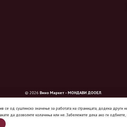
© 2026
Вино Маркет - МОНДАВИ ДООЕЛ
.
Сите права се задржани.
нив се од суштинско значење за работата на страницата, додека други 
акате да дозволите колачиња или не. Забележете дека ако ги одбиете,