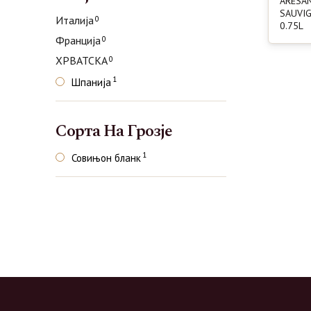
ARESA
SAUVI
Италија
0
0.75L
Франција
0
ХРВАТСКА
0
1
Шпанија
Сорта На Грозје
1
Совињон бланк