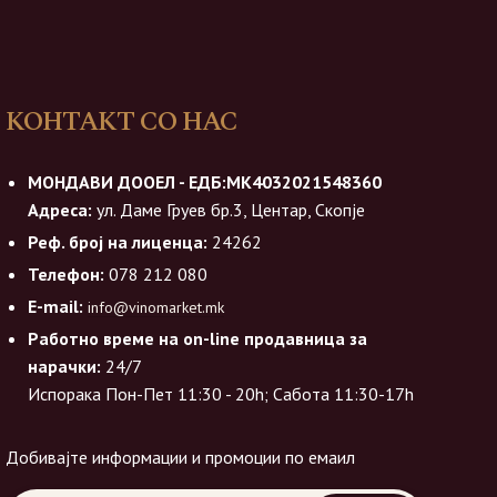
КОНТАКТ СО НАС
МОНДАВИ ДООЕЛ - ЕДБ:МК4032021548360
Адреса:
ул. Даме Груев бр.3, Центар, Скопје
Реф. број на лиценца:
24262
Телефон:
078 212 080
E-mail:
info@vinomarket.mk
Работно време на on-line продавница за
нарачки:
24/7
Испорака Пон-Пет 11:30 - 20h; Сабота 11:30-17h
Добивајте информации и промоции по емаил