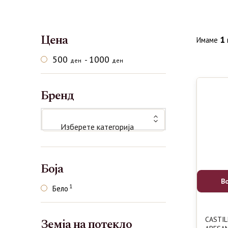
Цена
1
Имаме
500
1000
-
ден
ден
Бренд
Изберете категорија
Боја
В
1
Бело
CASTIL
Земја на потекло