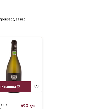
производ за вас
о Кошница
LO DE
620
ден