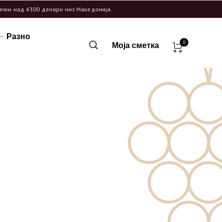
рачки над 4300 денари низ Македонија.
Разно
0
Моја сметка