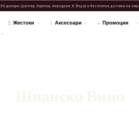
600 денари (Центар, Карпош, Аеродром, К. Вода) и бесплатна достава на на
Жестоки
Аксесоари
Промоции
Дома
Продавница
/
/
Означени продукти “Шпанско Вино”
Шпанско Вино