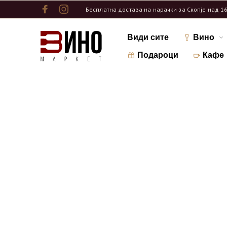
Бесплатна достава на нарачки за Скопје над 1
Види сите
Вино
Подароци
Кафе