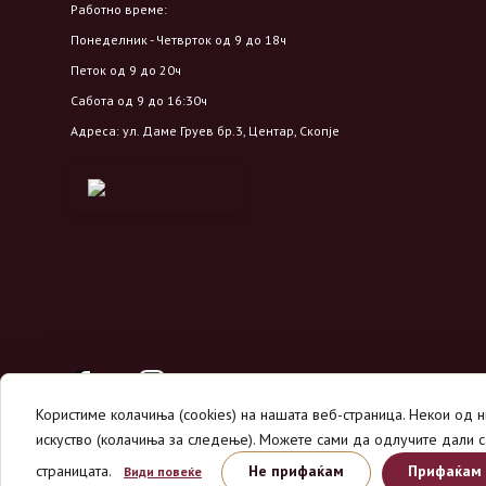
Работно време:
Понеделник - Четврток од 9 до 18ч
Петок од 9 до 20ч
Сабота од 9 до 16:30ч
Адреса: ул. Даме Груев бр.3, Центар, Скопје
Користиме колачиња (cookies) на нашата веб-страница. Некои од 
искуство (колачиња за следење). Можете сами да одлучите дали с
страницата.
Не прифаќам
Прифаќам
Види повеќе