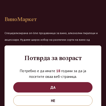
ВиноМаркет
Специјализирана on-line продавница за вино, алкохолни пијалоци и
акцесоари. Нудиме широк избор на различни сорти на вино од
домашните винарии, со избор на преку 8 винарии и 150 различни
етикети.
Потврда за возраст
Овозможено од:
Потребно е да имате
18
години за да ја
посетите оваа веб-страница.
ДА
Продавница на Вино Маркет:
НЕ
Работно време: