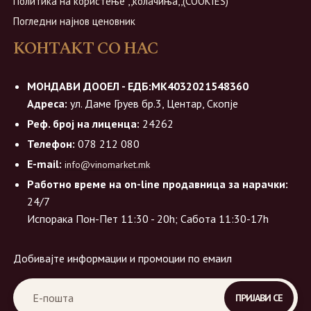
Политика на користење ,,колачиња,,(COOKIES)
Погледни најнов ценовник
КОНТАКТ СО НАС
МОНДАВИ ДООЕЛ - ЕДБ:МК4032021548360
Адреса:
ул. Даме Груев бр.3, Центар, Скопје
Реф. број на лиценца:
24262
Телефон:
078 212 080
E-mail:
info@vinomarket.mk
Работно време на on-line продавница за нарачки:
24/7
Испорака Пон-Пет 11:30 - 20h; Сабота 11:30-17h
Добивајте информации и промоции по емаил