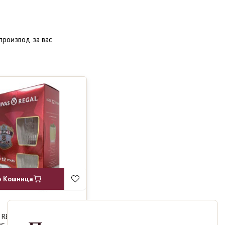
производ за вас
о Кошница
 REGAL
2490
ден