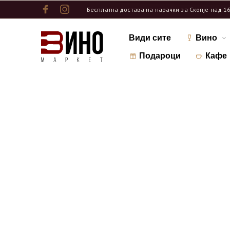
Бесплатна достава на нарачки за Скопје над 1
Види сите
Вино
Подароци
Кафе