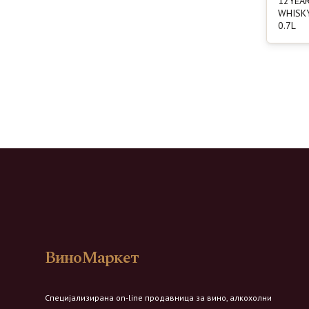
12YEA
WHISKY
0.7L
ВиноМаркет
Специјализирана on-line продавница за вино, алкохолни