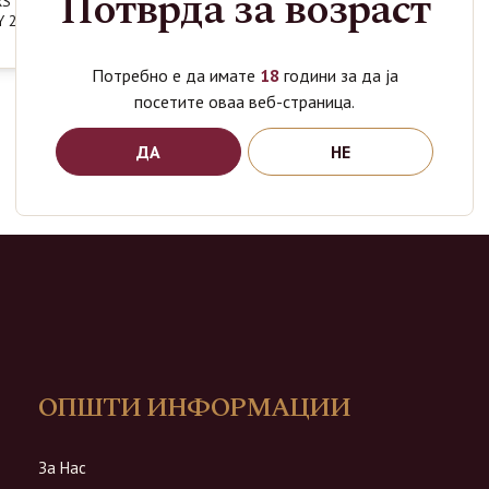
Потврда за возраст
RS SCOTCH
 2 GLASS
Потребно е да имате
18
години за да ја
посетите оваа веб-страница.
ДА
НЕ
ОПШТИ ИНФОРМАЦИИ
За Нас