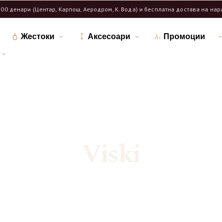
600 денари (Центар, Карпош, Аеродром, К. Вода) и бесплатна достава на на
Жестоки
Аксесоари
Промоции
Дома
Продавница
/
/
Означени продукти “Viski”
Viski