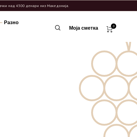
рачки над 4300 денари низ Македонија.
Разно
0
Моја сметка