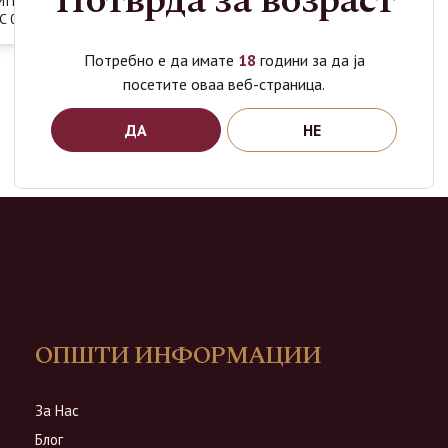
Потврда за возраст
MITED
 0.7L
Потребно е да имате
18
години за да ја
посетите оваа веб-страница.
ДА
НЕ
ОПШТИ ИНФОРМАЦИИ
За Нас
Блог