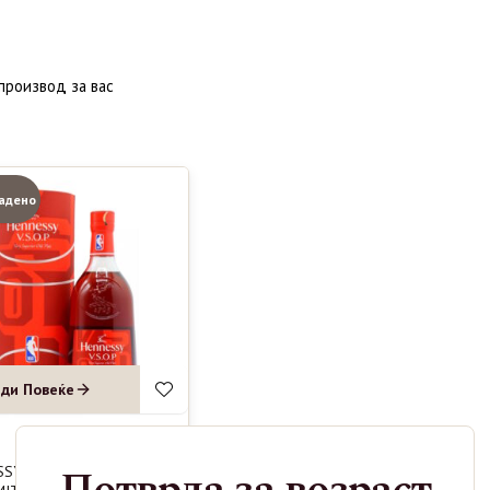
производ за вас
адено
ди Повеќе
SSY VSOP
5190
ден