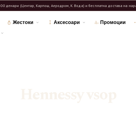
600 денари (Центар, Карпош, Аеродром, К. Вода) и бесплатна достава на на
Жестоки
Аксесоари
Промоции
Дома
Продавница
/
/
Означени продукти “Hennessy vsop”
Hennessy vsop