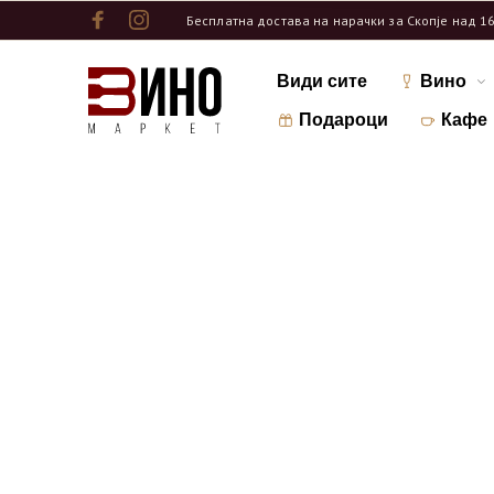
Бесплатна достава на нарачки за Скопје над 1
Види сите
Вино
Подароци
Кафе