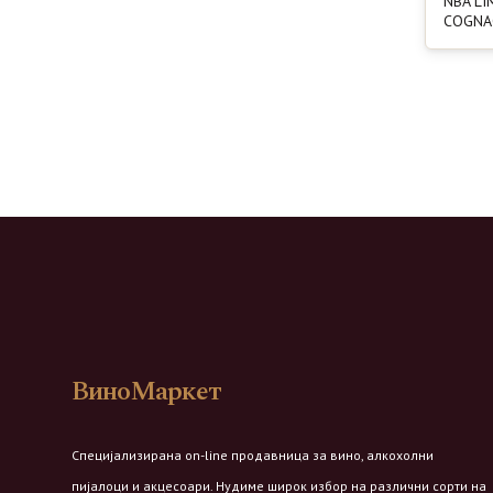
NBA LI
COGNAC
ВиноМаркет
Специјализирана on-line продавница за вино, алкохолни
пијалоци и акцесоари. Нудиме широк избор на различни сорти на