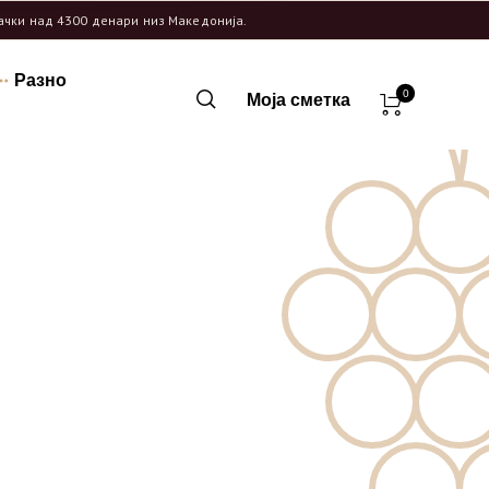
рачки над 4300 денари низ Македонија.
Разно
0
Моја сметка