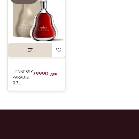
HENNESSY
79990
ден
PARADIS
0.7L