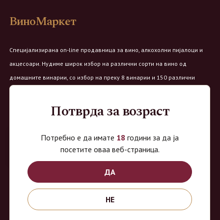
ВиноМаркет
Специјализирана on-line продавница за вино, алкохолни пијалоци и
акцесоари. Нудиме широк избор на различни сорти на вино од
домашните винарии, со избор на преку 8 винарии и 150 различни
етикети.
Потврда за возраст
Овозможено од:
Потребно е да имате
18
години за да ја
посетите оваа веб-страница.
Продавница на Вино Маркет:
ДА
Работно време:
НЕ
Понеделник - Четврток од 9 до 18ч
Петок од 9 до 20ч