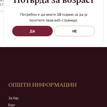
Потврда за возраст
MITED
 0.7L
Потребно е да имате
18
години за да ја
посетите оваа веб-страница.
ДА
НЕ
ОПШТИ ИНФОРМАЦИИ
За Нас
Блог