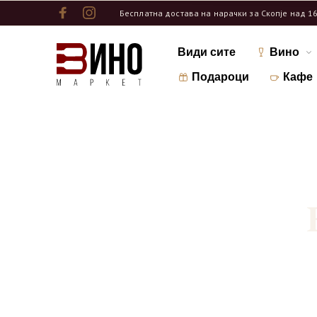
Бесплатна достава на нарачки за Скопје над 1
Види сите
Вино
Подароци
Кафе