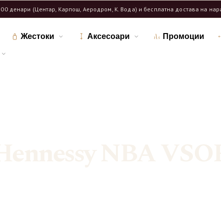
600 денари (Центар, Карпош, Аеродром, К. Вода) и бесплатна достава на на
Жестоки
Аксесоари
Промоции
Дома
Продавница
/
/
Означени продукти “Hennessy NBA VSOP”
Hennessy NBA VSO