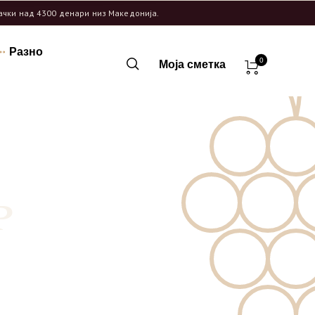
рачки над 4300 денари низ Македонија.
Разно
0
Моја сметка
P