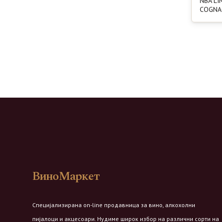
NBA LI
COGNAC
ВиноМаркет
Специјализирана on-line продавница за вино, алкохолни
пијалоци и акцесоари. Нудиме широк избор на различни сорти на