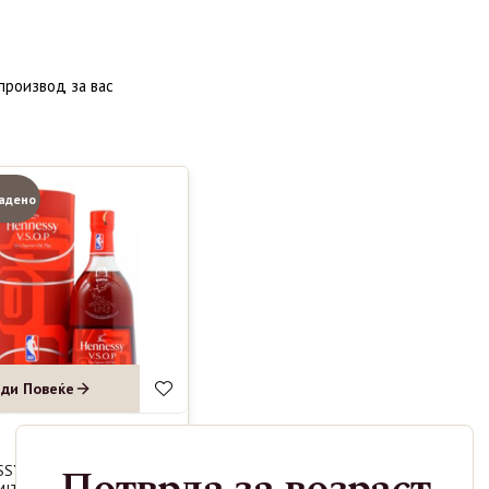
производ за вас
адено
ди Повеќе
SSY VSOP
5190
ден