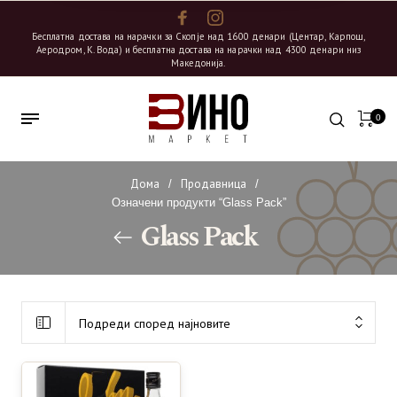
Бесплатна достава на нарачки за Скопје над 1600 денари (Центар, Карпош,
Аеродром, К. Вода) и бесплатна достава на нарачки над 4300 денари низ
Македонија.
0
Дома
Продавница
/
/
Означени продукти “Glass Pack”
Glass Pack
Подреди според најновите