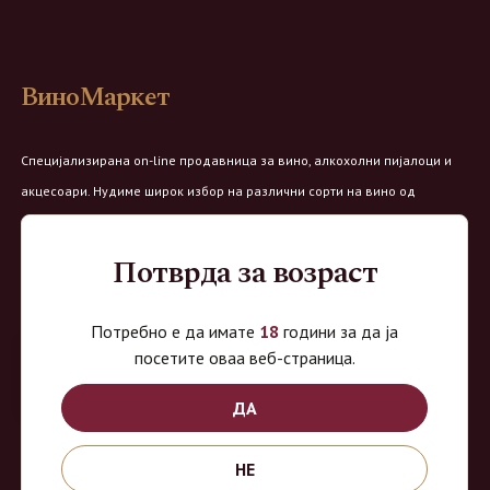
ВиноМаркет
Специјализирана on-line продавница за вино, алкохолни пијалоци и
акцесоари. Нудиме широк избор на различни сорти на вино од
домашните винарии, со избор на преку 8 винарии и 150 различни
етикети.
Потврда за возраст
Овозможено од:
Потребно е да имате
18
години за да ја
посетите оваа веб-страница.
ДА
Продавница на Вино Маркет:
НЕ
Работно време: