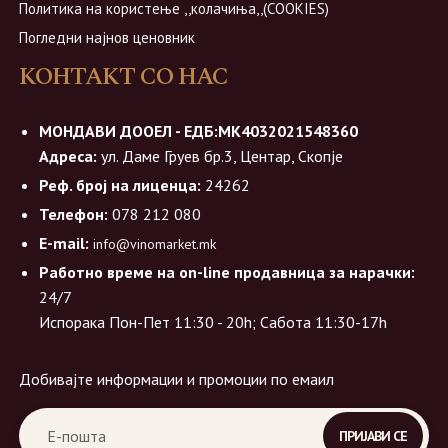
Политика на користење ,,колачиња,,(COOKIES)
Погледни најнов ценовник
КОНТАКТ СО НАС
МОНДАВИ ДООЕЛ - ЕДБ:МК4032021548360
Адреса:
ул. Даме Груев бр.3, Центар, Скопје
Реф. број на лиценца:
24262
Телефон:
078 212 080
E-mail:
info@vinomarket.mk
Работно време на on-line продавница за нарачки:
24/7
Испорака Пон-Пет 11:30 - 20h; Сабота 11:30-17h
Добивајте информации и промоции по емаил