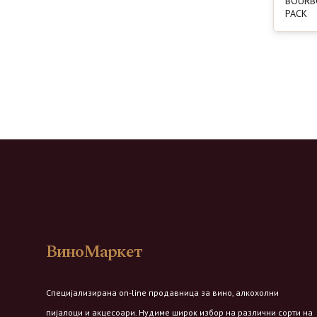
BOURB
PACK
ВиноМаркет
Специјализирана on-line продавница за вино, алкохолни
пијалоци и акцесоари. Нудиме широк избор на различни сорти на