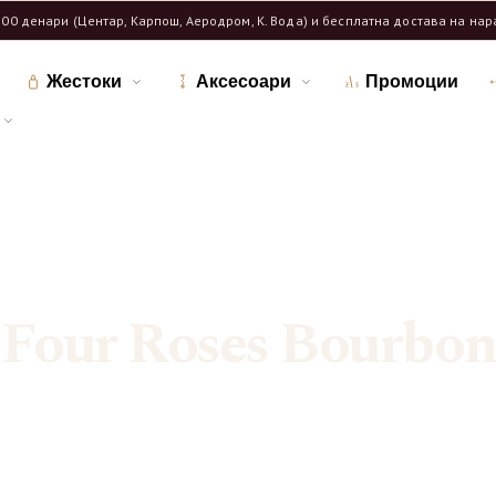
600 денари (Центар, Карпош, Аеродром, К. Вода) и бесплатна достава на на
Жестоки
Аксесоари
Промоции
Дома
Продавница
/
/
Означени продукти “Four Roses Bourbon”
Four Roses Bourbon