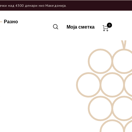
рачки над 4300 денари низ Македонија.
Разно
0
Моја сметка