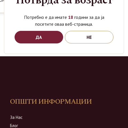
Потврда за возраст
ON GLASS
Потребно е да имате
18
години за да ја
посетите оваа веб-страница.
ДА
НЕ
ОПШТИ ИНФОРМАЦИИ
За Нас
Блог