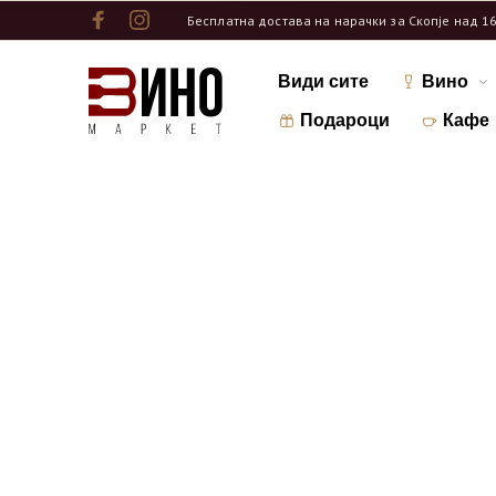
Бесплатна достава на нарачки за Скопје над 1
Види сите
Вино
Подароци
Кафе