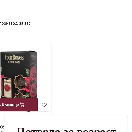
производ за вас
о Кошница
ROSES
1590
ден