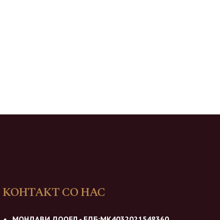
КОНТАКТ СО НАС
МОНДАВИ ДООЕЛ - ЕДБ:МК4032021548360