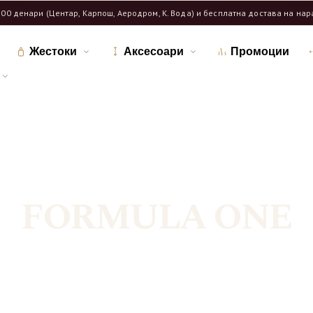
600 денари (Центар, Карпош, Аеродром, К. Вода) и бесплатна достава на на
Жестоки
Аксесоари
Промоции
Дома
Продавница
/
/
Означени продукти “FORMULA ONE”
FORMULA ONE