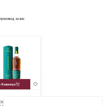
производ за вас
о Кошница
DDICH 16Y
7490
ден