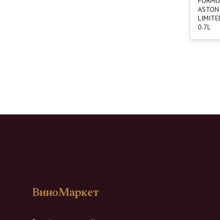
FORMU
ASTON
LIMITE
0.7L
ВиноМаркет