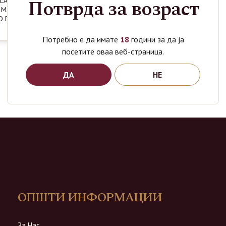
Потврда за возраст
LA ONE
 MARTIN
D EDITION
Потребно е да имате
18
години за да ја
посетите оваа веб-страница.
ДА
НЕ
ОПШТИ ИНФОРМАЦИИ
За Нас