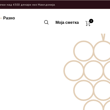
рачки над 4300 денари низ Македонија.
Разно
0
Моја сметка