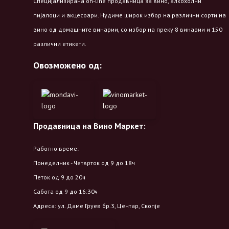
Специјализирана on-line продавница за вино, алкохолни
пијалоци и акцесоари. Нудиме широк избор на различни сорти на
вино од домашните винарии, со избор на преку 8 винарии и 150
различни етикети.
Овозможено од:
Продавница на Вино Маркет:
Работно време:
Понеделник - Четврток од 9 до 18ч
Петок од 9 до 20ч
Сабота од 9 до 16:30ч
Адреса: ул. Даме Груев бр.3, Центар, Скопје