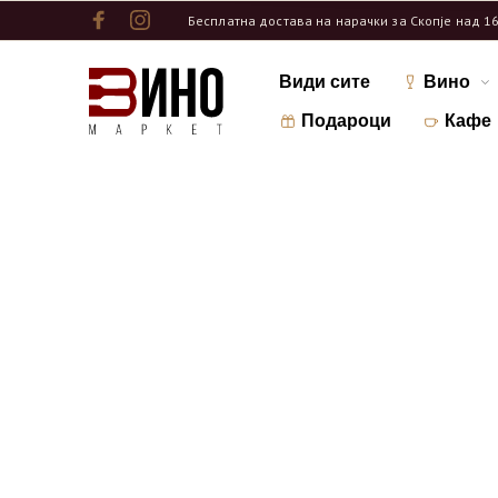
Бесплатна достава на нарачки за Скопје над 1
Види сите
Вино
Подароци
Кафе