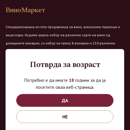
ВиноМаркет
Специјализирана on-line продавница за вино, алкохолни пијалоци и
акцесоари. Нудиме широк избор на различни сорти на вино од
домашните винарии, со избор на преку 8 винарии и 150 различни
етикети.
Потврда за возраст
Овозможено од:
Потребно е да имате
18
години за да ја
посетите оваа веб-страница.
Продавница на Вино Маркет:
ДА
Работно време:
НЕ
Понеделник - Четврток од 9 до 18ч
Петок од 9 до 20ч