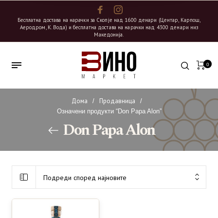
Бесплатна достава на нарачки за Скопје над 1600 денари (Центар, Карпош,
Аеродром, К. Вода) и бесплатна достава на нарачки над 4300 денари низ
Македонија.
0
Дома
Продавница
/
/
Означени продукти “Don Papa Alon”
Don Papa Alon
Подреди според најновите