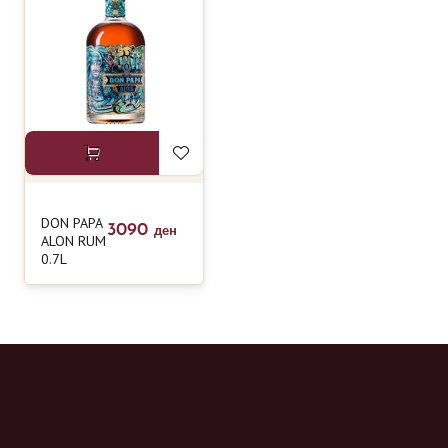
DON PAPA
3090
ден
ALON RUM
0.7L