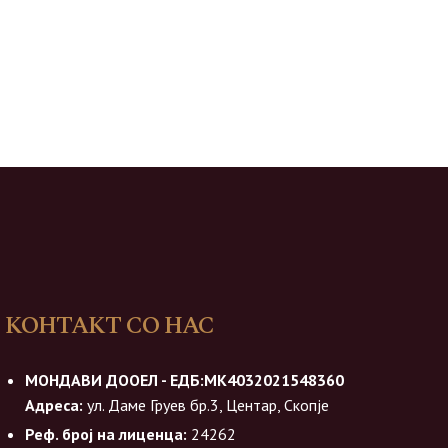
КОНТАКТ СО НАС
МОНДАВИ ДООЕЛ - ЕДБ:МК4032021548360
Адреса:
ул. Даме Груев бр.3, Центар, Скопје
Реф. број на лиценца:
24262