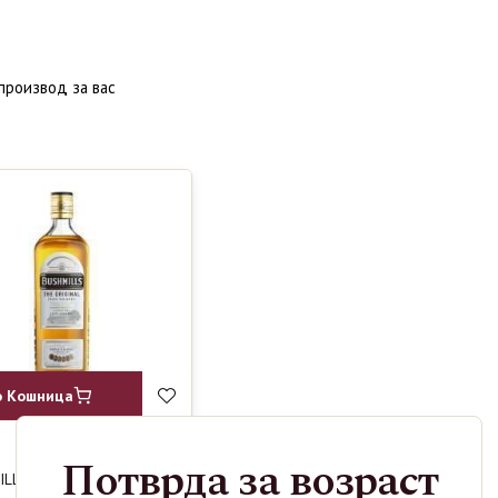
производ за вас
о Кошница
Потврда за возраст
LLS 0.7L
1190
ден