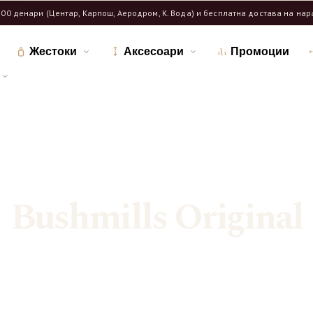
600 денари (Центар, Карпош, Аеродром, К. Вода) и бесплатна достава на на
Жестоки
Аксесоари
Промоции
Дома
Продавница
/
/
Означени продукти “Bushmills Original”
Bushmills Original