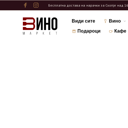
Бесплатна достава на нарачки за Скопје над 1
Види сите
Вино
Подароци
Кафе