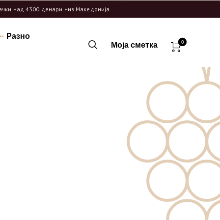
рачки над 4300 денари низ Македонија.
Разно
0
Моја сметка