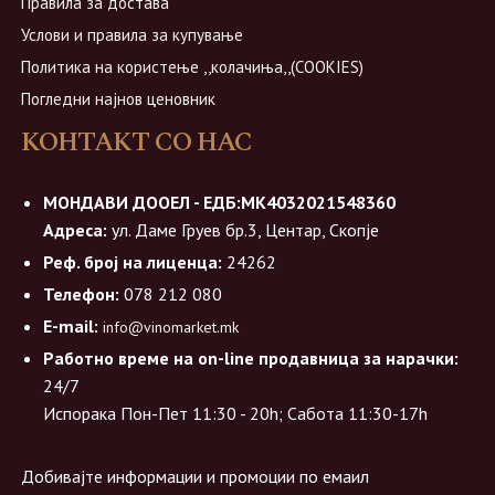
Правила за достава
Услови и правила за купување
Политика на користење ,,колачиња,,(COOKIES)
Погледни најнов ценовник
КОНТАКТ СО НАС
МОНДАВИ ДООЕЛ - ЕДБ:МК4032021548360
Адреса:
ул. Даме Груев бр.3, Центар, Скопје
Реф. број на лиценца:
24262
Телефон:
078 212 080
E-mail:
info@vinomarket.mk
Работно време на on-line продавница за нарачки:
24/7
Испорака Пон-Пет 11:30 - 20h; Сабота 11:30-17h
Добивајте информации и промоции по емаил