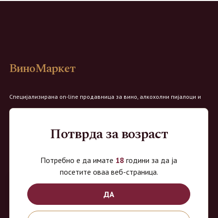
ВиноМаркет
Специјализирана on-line продавница за вино, алкохолни пијалоци и
акцесоари. Нудиме широк избор на различни сорти на вино од
домашните винарии, со избор на преку 8 винарии и 150 различни
Потврда за возраст
етикети.
Овозможено од:
Потребно е да имате
18
години за да ја
посетите оваа веб-страница.
ДА
Продавница на Вино Маркет: