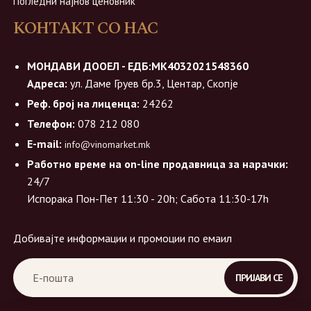
Погледни најнов ценовник
КОНТАКТ СО НАС
МОНДАВИ ДООЕЛ - ЕДБ:МК4032021548360
Адреса:
ул. Даме Груев бр.3, Центар, Скопје
Реф. број на лиценца:
24262
Телефон:
078 212 080
E-mail:
info@vinomarket.mk
Работно време на on-line продавница за нарачки:
24/7
Испорака Пон-Пет 11:30 - 20h; Сабота 11:30-17h
Добивајте информации и промоции по емаил