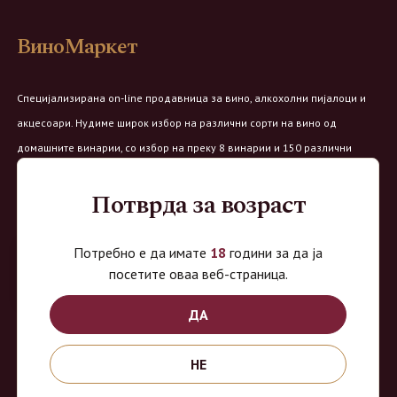
ВиноМаркет
Специјализирана on-line продавница за вино, алкохолни пијалоци и
акцесоари. Нудиме широк избор на различни сорти на вино од
домашните винарии, со избор на преку 8 винарии и 150 различни
етикети.
Потврда за возраст
Овозможено од:
Потребно е да имате
18
години за да ја
посетите оваа веб-страница.
ДА
Продавница на Вино Маркет:
Работно време:
НЕ
Понеделник - Четврток од 9 до 18ч