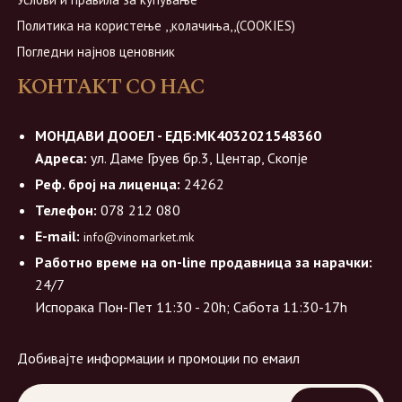
Политика на користење ,,колачиња,,(COOKIES)
Погледни најнов ценовник
КОНТАКТ СО НАС
МОНДАВИ ДООЕЛ - ЕДБ:МК4032021548360
Адреса:
ул. Даме Груев бр.3, Центар, Скопје
Реф. број на лиценца:
24262
Телефон:
078 212 080
E-mail:
info@vinomarket.mk
Работно време на on-line продавница за нарачки:
24/7
Испорака Пон-Пет 11:30 - 20h; Сабота 11:30-17h
Добивајте информации и промоции по емаил