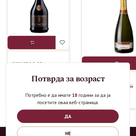
BISCARDO 3 ORI
850
ден
ROSSO 0.75L
Потврда за возраст
BISCARDO
630
ден
PROSECCO
Потребно е да имате
18
години за да ја
MILLESIMATO
DOC 0.75L
посетите оваа веб-страница.
ДА
НЕ