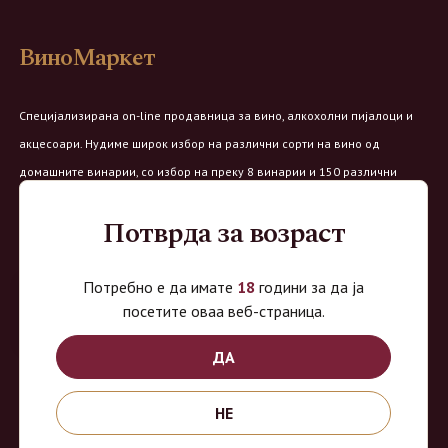
ВиноМаркет
Специјализирана on-line продавница за вино, алкохолни пијалоци и
акцесоари. Нудиме широк избор на различни сорти на вино од
домашните винарии, со избор на преку 8 винарии и 150 различни
етикети.
Потврда за возраст
Овозможено од:
Потребно е да имате
18
години за да ја
посетите оваа веб-страница.
ДА
Продавница на Вино Маркет:
Работно време:
НЕ
Понеделник - Четврток од 9 до 18ч