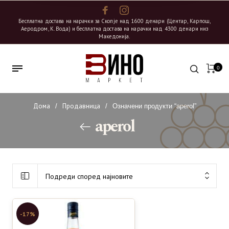
Бесплатна достава на нарачки за Скопје над 1600 денари (Центар, Карпош,
Аеродром, К. Вода) и бесплатна достава на нарачки над 4300 денари низ
Македонија.
0
Дома
Продавница
/
/
Означени продукти “aperol”
aperol
Подреди според најновите
-17%