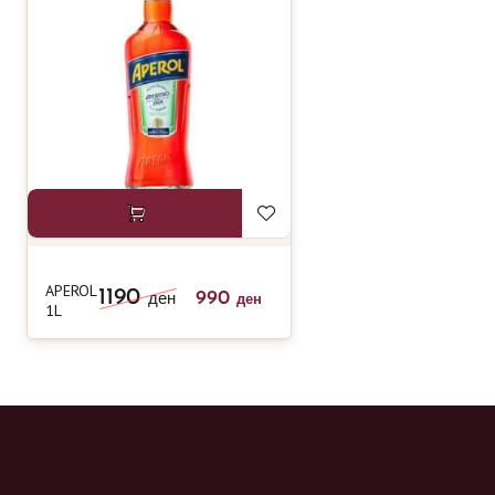
APEROL
1190
990
ден
ден
1L