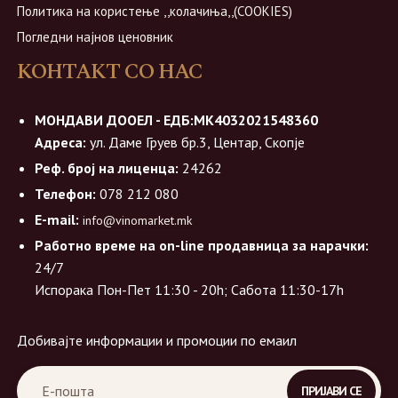
Политика на користење ,,колачиња,,(COOKIES)
Погледни најнов ценовник
КОНТАКТ СО НАС
МОНДАВИ ДООЕЛ - ЕДБ:МК4032021548360
Адреса:
ул. Даме Груев бр.3, Центар, Скопје
Реф. број на лиценца:
24262
Телефон:
078 212 080
E-mail:
info@vinomarket.mk
Работно време на on-line продавница за нарачки:
24/7
Испорака Пон-Пет 11:30 - 20h; Сабота 11:30-17h
Добивајте информации и промоции по емаил