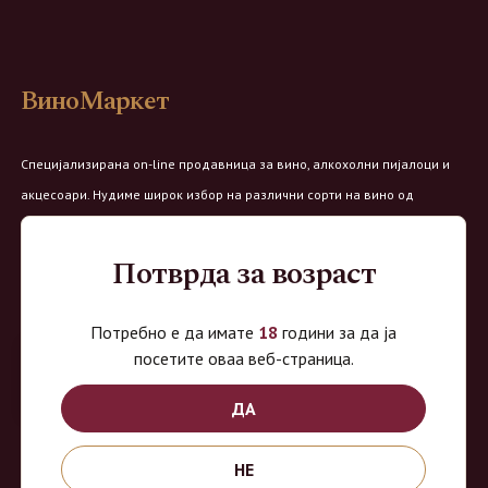
ВиноМаркет
Специјализирана on-line продавница за вино, алкохолни пијалоци и
акцесоари. Нудиме широк избор на различни сорти на вино од
домашните винарии, со избор на преку 8 винарии и 150 различни
етикети.
Потврда за возраст
Овозможено од:
Потребно е да имате
18
години за да ја
посетите оваа веб-страница.
ДА
Продавница на Вино Маркет:
НЕ
Работно време: