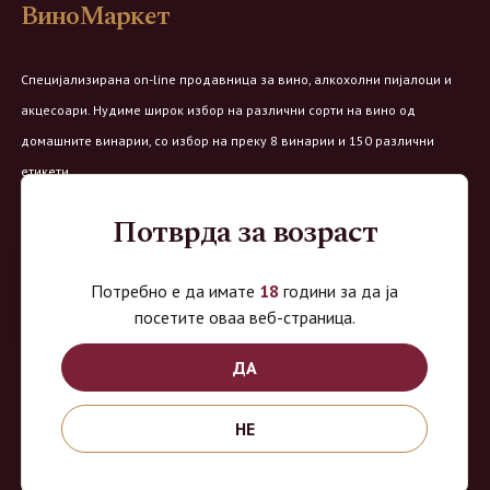
ВиноМаркет
Специјализирана on-line продавница за вино, алкохолни пијалоци и
акцесоари. Нудиме широк избор на различни сорти на вино од
домашните винарии, со избор на преку 8 винарии и 150 различни
етикети.
Овозможено од:
Потврда за возраст
Потребно е да имате
18
години за да ја
посетите оваа веб-страница.
Продавница на Вино Маркет:
ДА
Работно време:
НЕ
Понеделник - Четврток од 9 до 18ч
Петок од 9 до 20ч
Сабота од 9 до 16:30ч