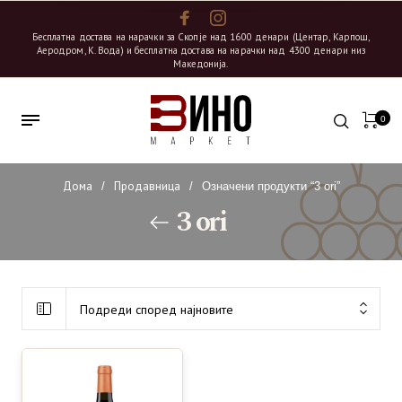
Бесплатна достава на нарачки за Скопје над 1600 денари (Центар, Карпош,
Аеродром, К. Вода) и бесплатна достава на нарачки над 4300 денари низ
Македонија.
0
Дома
Продавница
/
/
Означени продукти “3 ori”
3 ori
Подреди според најновите