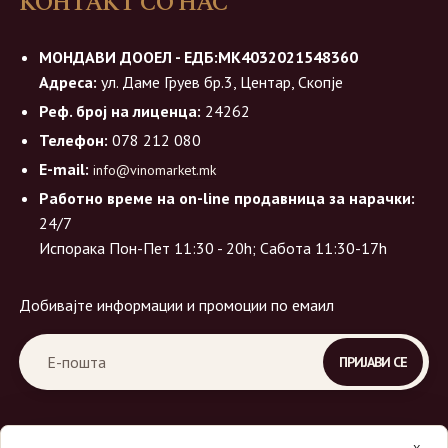
КОНТАКТ СО НАС
МОНДАВИ ДООЕЛ - ЕДБ:МК4032021548360
Адреса:
ул. Даме Груев бр.3, Центар, Скопје
Реф. број на лиценца:
24262
Телефон:
078 212 080
E-mail:
info@vinomarket.mk
Работно време на on-line продавница за нарачки:
24/7
Испорака Пон-Пет 11:30 - 20h; Сабота 11:30-17h
Добивајте информации и промоции по емаил