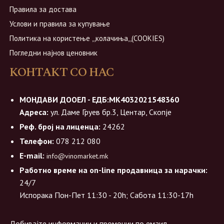
Правила за достава
Услови и правила за купување
Политика на користење ,,колачиња,,(COOKIES)
Погледни најнов ценовник
КОНТАКТ СО НАС
МОНДАВИ ДООЕЛ - ЕДБ:МК4032021548360
Адреса:
ул. Даме Груев бр.3, Центар, Скопје
Реф. број на лиценца:
24262
Телефон:
078 212 080
E-mail:
info@vinomarket.mk
Работно време на on-line продавница за нарачки:
24/7
Испорака Пон-Пет 11:30 - 20h; Сабота 11:30-17h
Добивајте информации и промоции по емаил