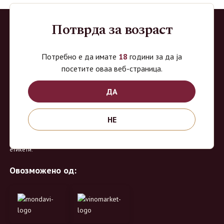
Потврда за возраст
Потребно е да имате
18
години за да ја
посетите оваа веб-страница.
ВиноМаркет
ДА
Специјализирана on-line продавница за вино, алкохолни пијалоци и
НЕ
акцесоари. Нудиме широк избор на различни сорти на вино од
домашните винарии, со избор на преку 8 винарии и 150 различни
етикети.
Овозможено од: