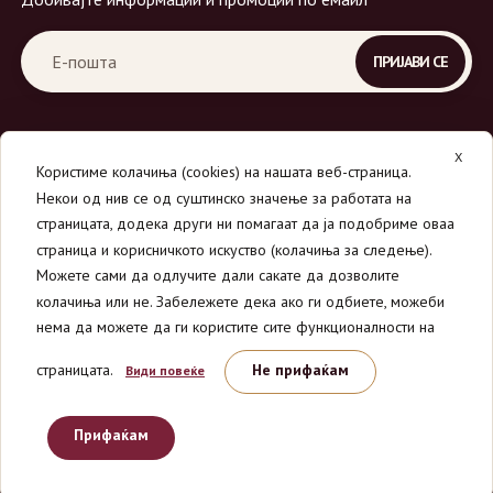
X
Користиме колачиња (cookies) на нашата веб-страница.
Некои од нив се од суштинско значење за работата на
страницата, додека други ни помагаат да ја подобриме оваа
страница и корисничкото искуство (колачиња за следење).
© 2026
Вино Маркет - МОНДАВИ ДООЕЛ
.
Можете сами да одлучите дали сакате да дозволите
Сите права се задржани.
колачиња или не. Забележете дека ако ги одбиете, можеби
нема да можете да ги користите сите функционалности на
страницата.
Не прифаќам
Види повеќе
Прифаќам