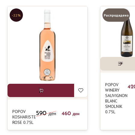
-22%
Распродадено
POPOV
42
WINERY
SAUVIGNON
BLANC
SMOLNIK
POPOV
0.75L
590
460
ден
ден
KOSHARISTE
ROSE 0.75L