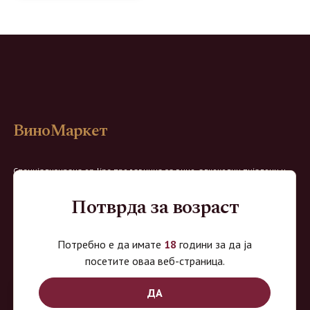
ВиноМаркет
Специјализирана on-line продавница за вино, алкохолни пијалоци и
акцесоари. Нудиме широк избор на различни сорти на вино од
Потврда за возраст
домашните винарии, со избор на преку 8 винарии и 150 различни
етикети.
Потребно е да имате
18
години за да ја
Овозможено од:
посетите оваа веб-страница.
ДА