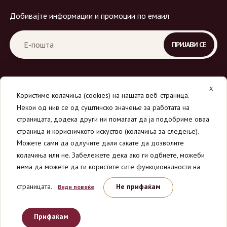
Добивајте информации и промоции по емаил
X
Користиме колачиња (cookies) на нашата веб-страница.
Некои од нив се од суштинско значење за работата на
страницата, додека други ни помагаат да ја подобриме оваа
страница и корисничкото искуство (колачиња за следење).
© 2026
Вино Маркет - МОНДАВИ ДООЕЛ
.
Можете сами да одлучите дали сакате да дозволите
Сите права се задржани.
колачиња или не. Забележете дека ако ги одбиете, можеби
нема да можете да ги користите сите функционалности на
страницата.
Не прифаќам
Види повеќе
Прифаќам