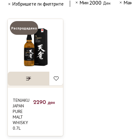
2000
4
Мин
Макс
Избришете ги филтрите
Ден
Распродадено
TENJAKU
2290
ден
JAPAN
PURE
MALT
WHISKY
0.7L