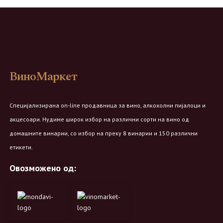
ВиноМаркет
Специјализирана on-line продавница за вино, алкохолни пијалоци и
акцесоари. Нудиме широк избор на различни сорти на вино од
домашните винарии, со избор на преку 8 винарии и 150 различни
етикети.
Овозможено од: