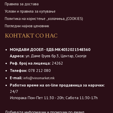
Правила за достава
Услови и правила за купување
Политика на користење ,,колачиња,,(COOKIES)
Погледни најнов ценовник
КОНТАКТ СО НАС
МОНДАВИ ДООЕЛ - ЕДБ:МК4032021548360
Адреса:
ул. Даме Груев бр.3, Центар, Скопје
Реф. број на лиценца:
24262
Телефон:
078 212 080
E-mail:
info@vinomarket.mk
Работно време на on-line продавница за нарачки:
24/7
Испорака Пон-Пет 11:30 - 20h; Сабота 11:30-17h
Добивајте информации и промоции по емаил