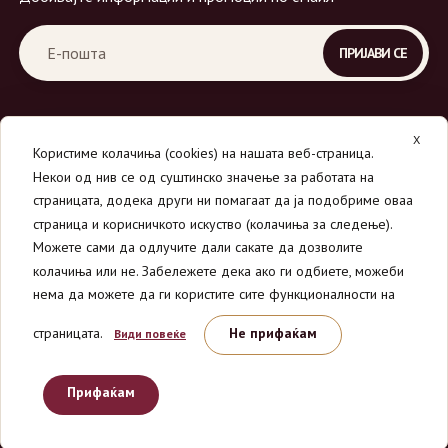
X
Користиме колачиња (cookies) на нашата веб-страница.
Некои од нив се од суштинско значење за работата на
страницата, додека други ни помагаат да ја подобриме оваа
страница и корисничкото искуство (колачиња за следење).
© 2026
Вино Маркет - МОНДАВИ ДООЕЛ
.
Можете сами да одлучите дали сакате да дозволите
Сите права се задржани.
колачиња или не. Забележете дека ако ги одбиете, можеби
нема да можете да ги користите сите функционалности на
страницата.
Не прифаќам
Види повеќе
Прифаќам