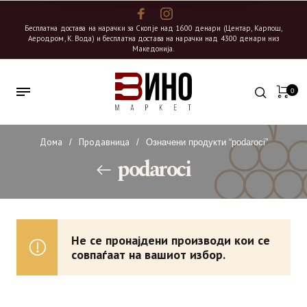
Бесплатна достава на нарачки за Скопје над 1600 денари (Центар, Карпош,
Аеродром, К. Вода) и бесплатна достава на нарачки над 4300 денари низ
Македонија.
0
Дома
Продавница
/
/
Означени продукти “podaroci”
podaroci
Не се пронајдени производи кои се
совпаѓаат на вашиот избор.