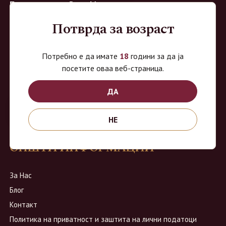
Продавница на Вино Маркет:
Потврда за возраст
Работно време:
Понеделник - Четврток од 9 до 18ч
Петок од 9 до 20ч
Потребно е да имате
18
години за да ја
посетите оваа веб-страница.
Сабота од 9 до 16:30ч
Адреса: ул. Даме Груев бр.3, Центар, Скопје
ДА
НЕ
ОПШТИ ИНФОРМАЦИИ
За Нас
Блог
Контакт
Политика на приватност и заштита на лични податоци