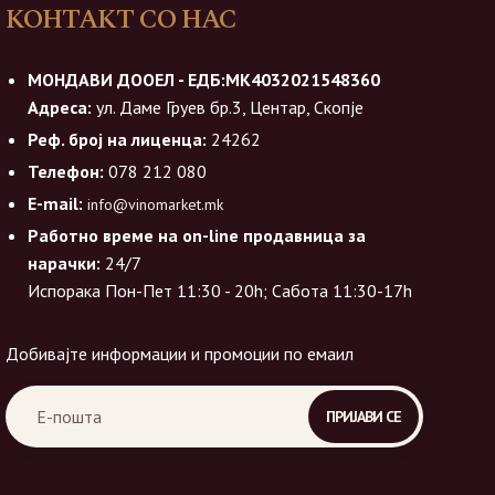
КОНТАКТ СО НАС
МОНДАВИ ДООЕЛ - ЕДБ:МК4032021548360
Адреса:
ул. Даме Груев бр.3, Центар, Скопје
Реф. број на лиценца:
24262
Телефон:
078 212 080
E-mail:
info@vinomarket.mk
Работно време на on-line продавница за
нарачки:
24/7
Испорака Пон-Пет 11:30 - 20h; Сабота 11:30-17h
Добивајте информации и промоции по емаил