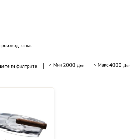
производ за вас
2000
4000
Мин
Макс
шете ги филтрите
Ден
Ден