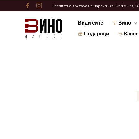
Бесплатна достава на нарачки за Скопје над 1
Види сите
Вино
Подароци
Кафе
До