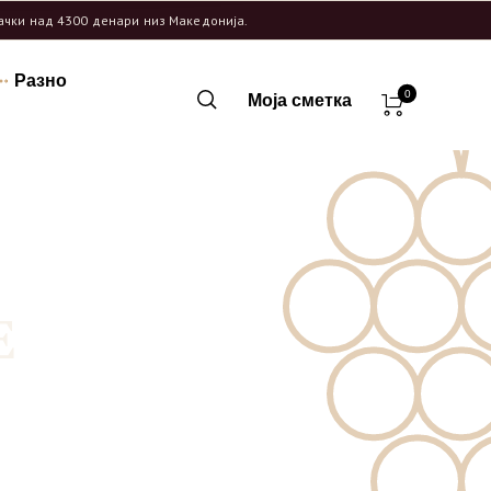
рачки над 4300 денари низ Македонија.
Разно
0
Моја сметка
OR”
E