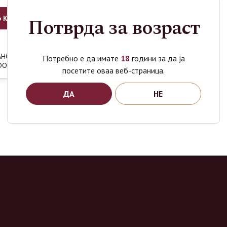
Потврда за возраст
о Кошница
AHCE NUDE
Потребно е да имате
18
години за да ја
2050
ден
DOR
посетите оваа веб-страница.
ДА
НЕ