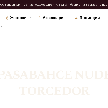
600 денари (Центар, Карпош, Аеродром, К. Вода) и бесплатна достава на на
Жестоки
Аксесоари
Промоции
ма
Продавница
/
/
Означени продукти “PASABAHCE NUDE TORCED
PASABAHCE NUD
TORCEDOR