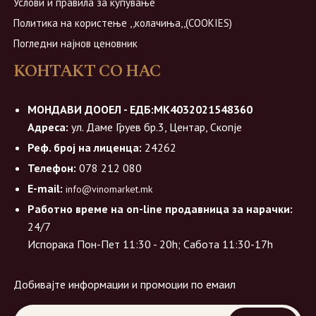
Услови и правила за купување
Политика на користење ,,колачиња,,(COOKIES)
Погледни најнов ценовник
КОНТАКТ СО НАС
МОНДАВИ ДООЕЛ - ЕДБ:МК4032021548360
Адреса:
ул. Даме Груев бр.3, Центар, Скопје
Реф. број на лиценца:
24262
Телефон:
078 212 080
E-mail:
info@vinomarket.mk
Работно време на on-line продавница за нарачки:
24/7
Испорака Пон-Пет 11:30 - 20h; Сабота 11:30-17h
Добивајте информации и промоции по емаил