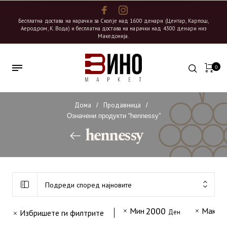
Бесплатна достава на нарачки за Скопје над 1600 денари (Центар, Карпош,
Аеродром, К. Вода) и бесплатна достава на нарачки над 4300 денари низ
Македонија.
0
Дома
Продавница
/
/
Означени продукти “hennessy”
hennessy
Подреди според најновите
2000
4
Мин
Макс
Избришете ги филтрите
Ден