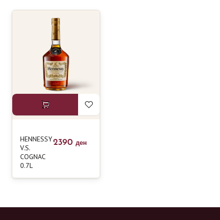
HENNESSY
2390
ден
V.S.
COGNAC
0.7L