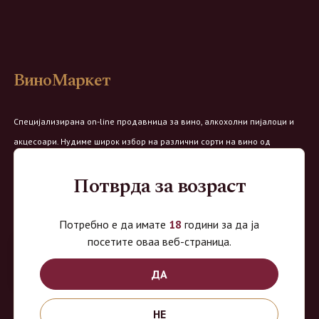
ВиноМаркет
Специјализирана on-line продавница за вино, алкохолни пијалоци и
акцесоари. Нудиме широк избор на различни сорти на вино од
домашните винарии, со избор на преку 8 винарии и 150 различни
Потврда за возраст
етикети.
Овозможено од:
Потребно е да имате
18
години за да ја
посетите оваа веб-страница.
ДА
Продавница на Вино Маркет:
НЕ