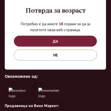
Потврда за возраст
Потребно е да имате
18
години за да ја
ВиноМаркет
посетите оваа веб-страница.
ДА
Специјализирана on-line продавница за вино, алкохолни пијалоци и
акцесоари. Нудиме широк избор на различни сорти на вино од
НЕ
домашните винарии, со избор на преку 8 винарии и 150 различни
етикети.
Овозможено од:
Продавница на Вино Маркет: