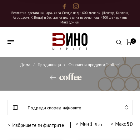
Бесплатна достава на нарачки за Скопје над 1600 денари (Центар, Карпош,
Аеродром, К. Вода) и бесплатна достава на нарачки над 4300 денари низ
Македонија.
0
Дома
Продавница
/
/
Означени продукти “coffee”
coffee
Подреди според најновите
1
500
Мин
Макс
Избришете ги филтрите
Ден
Д