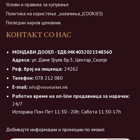
Услови и правила за купување
Политика на користење ,,колачиња,,(COOKIES)
Погледни најнов ценовник
КОНТАКТ СО НАС
МОНДАВИ ДООЕЛ - ЕДБ:МК4032021548360
Адреса:
ул. Даме Груев бр.3, Центар, Скопје
Реф. број на лиценца:
24262
Телефон:
078 212 080
E-mail:
info@vinomarket.mk
Работно време на on-line продавница за нарачки:
24/7
Испорака Пон-Пет 11:30 - 20h; Сабота 11:30-17h
Добивајте информации и промоции по емаил