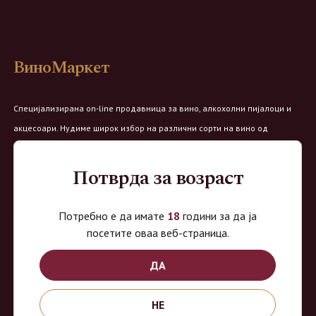
ВиноМаркет
Специјализирана on-line продавница за вино, алкохолни пијалоци и
акцесоари. Нудиме широк избор на различни сорти на вино од
домашните винарии, со избор на преку 8 винарии и 150 различни
етикети.
Потврда за возраст
Овозможено од:
Потребно е да имате
18
години за да ја
посетите оваа веб-страница.
ДА
Продавница на Вино Маркет:
НЕ
Работно време: