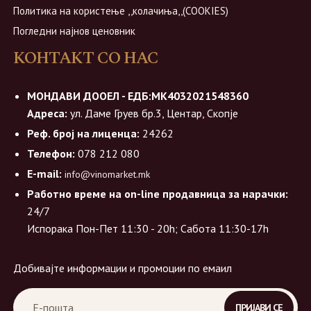
Политика на користење ,,колачиња,,(COOKIES)
Погледни најнов ценовник
КОНТАКТ СО НАС
МОНДАВИ ДООЕЛ - ЕДБ:МК4032021548360
Адреса:
ул. Даме Груев бр.3, Центар, Скопје
Реф. број на лиценца:
24262
Телефон:
078 212 080
E-mail:
info@vinomarket.mk
Работно време на on-line продавница за нарачки:
24/7
Испорака Пон-Пет 11:30 - 20h; Сабота 11:30-17h
Добивајте информации и промоции по емаил