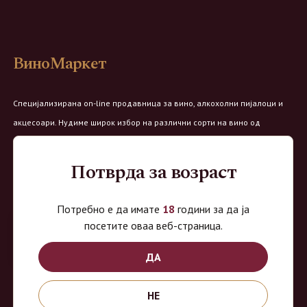
ВиноМаркет
Специјализирана on-line продавница за вино, алкохолни пијалоци и
акцесоари. Нудиме широк избор на различни сорти на вино од
домашните винарии, со избор на преку 8 винарии и 150 различни
етикети.
Потврда за возраст
Овозможено од:
Потребно е да имате
18
години за да ја
посетите оваа веб-страница.
ДА
Продавница на Вино Маркет:
НЕ
Работно време: