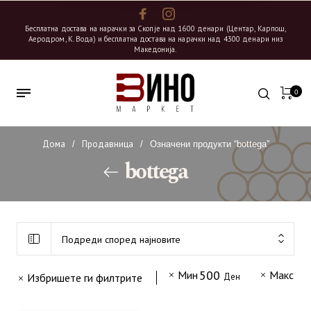
Бесплатна достава на нарачки за Скопје над 1600 денари (Центар, Карпош,
Аеродром, К. Вода) и бесплатна достава на нарачки над 4300 денари низ
Македонија.
0
Дома
Продавница
/
/
Означени продукти “bottega”
bottega
Подреди според најновите
500
10
Мин
Макс
Избришете ги филтрите
Ден