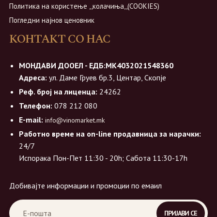
Политика на користење ,,колачиња,,(COOKIES)
Погледни најнов ценовник
КОНТАКТ СО НАС
МОНДАВИ ДООЕЛ - ЕДБ:МК4032021548360
Адреса:
ул. Даме Груев бр.3, Центар, Скопје
Реф. број на лиценца:
24262
Телефон:
078 212 080
E-mail:
info@vinomarket.mk
Работно време на on-line продавница за нарачки:
24/7
Испорака Пон-Пет 11:30 - 20h; Сабота 11:30-17h
Добивајте информации и промоции по емаил