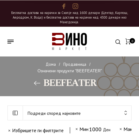
Бесплатна достава на нарачки за Скопје над 1600 денари (Центар, Карпош,
Аеродром, К. Вода) и бесплатна достава на нарачки над 4300 денари низ
Македонија.
0
Дома
Продавница
/
/
Означени продукти “BEEFEATER”
BEEFEATER
Подреди според најновите
1000
2
Мин
Макс
Избришете ги филтрите
Ден