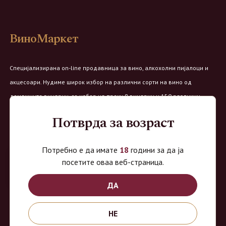
ВиноМаркет
Специјализирана on-line продавница за вино, алкохолни пијалоци и
акцесоари. Нудиме широк избор на различни сорти на вино од
домашните винарии, со избор на преку 8 винарии и 150 различни
етикети.
Потврда за возраст
Овозможено од:
Потребно е да имате
18
години за да ја
посетите оваа веб-страница.
ДА
Продавница на Вино Маркет:
НЕ
Работно време: