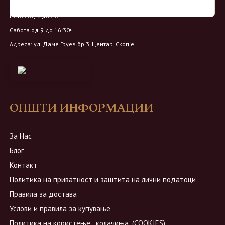
Понеделник - Четврток од 9 до 18ч
Петок од 9 до 20ч
Сабота од 9 до 16:30ч
Адреса: ул. Даме Груев бр.3, Центар, Скопје
ОПШТИ ИНФОРМАЦИИ
За Нас
Блог
Контакт
Политика на приватност и заштита на лични податоци
Правила за достава
Услови и правила за купување
Политика на користење ,,колачиња,,(COOKIES)