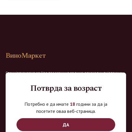
ВиноМаркет
Специјализирана on-line продавница за вино, алкохолни пијалоци и
акцесоари. Нудиме широк избор на различни сорти на вино од
Потврда за возраст
домашните винарии, со избор на преку 8 винарии и 150 различни
етикети.
Потребно е да имате
18
години за да ја
Овозможено од:
посетите оваа веб-страница.
ДА