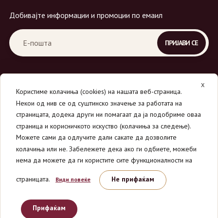
Добивајте информации и промоции по емаил
X
Користиме колачиња (cookies) на нашата веб-страница.
Некои од нив се од суштинско значење за работата на
страницата, додека други ни помагаат да ја подобриме оваа
страница и корисничкото искуство (колачиња за следење).
© 2026
Вино Маркет - МОНДАВИ ДООЕЛ
.
Можете сами да одлучите дали сакате да дозволите
Сите права се задржани.
колачиња или не. Забележете дека ако ги одбиете, можеби
нема да можете да ги користите сите функционалности на
страницата.
Не прифаќам
Види повеќе
Прифаќам