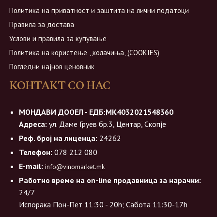
Политика на приватност и заштита на лични податоци
Правила за достава
Услови и правила за купување
Политика на користење ,,колачиња,,(COOKIES)
Погледни најнов ценовник
КОНТАКТ СО НАС
МОНДАВИ ДООЕЛ - ЕДБ:МК4032021548360
Адреса:
ул. Даме Груев бр.3, Центар, Скопје
Реф. број на лиценца:
24262
Телефон:
078 212 080
E-mail:
info@vinomarket.mk
Работно време на on-line продавница за нарачки:
24/7
Испорака Пон-Пет 11:30 - 20h; Сабота 11:30-17h