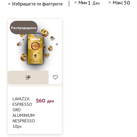
1
500
Мин
Макс
Избришете ги филтрите
Ден
Д
Распродадено
LAVAZZA
260
ден
ESPRESSO
ORO
ALUMINIUM
NESPRESSO
10ps