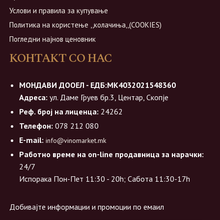
Услови и правила за купување
Политика на користење ,,колачиња,,(COOKIES)
Погледни најнов ценовник
КОНТАКТ СО НАС
МОНДАВИ ДООЕЛ - ЕДБ:МК4032021548360
Адреса:
ул. Даме Груев бр.3, Центар, Скопје
Реф. број на лиценца:
24262
Телефон:
078 212 080
E-mail:
info@vinomarket.mk
Работно време на on-line продавница за нарачки:
24/7
Испорака Пон-Пет 11:30 - 20h; Сабота 11:30-17h
Добивајте информации и промоции по емаил