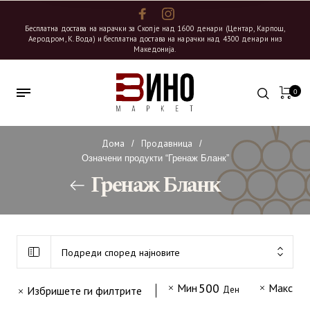
Бесплатна достава на нарачки за Скопје над 1600 денари (Центар, Карпош,
Аеродром, К. Вода) и бесплатна достава на нарачки над 4300 денари низ
Македонија.
0
Дома
Продавница
/
/
Означени продукти “Гренаж Бланк”
Гренаж Бланк
Подреди според најновите
500
10
Мин
Макс
Избришете ги филтрите
Ден