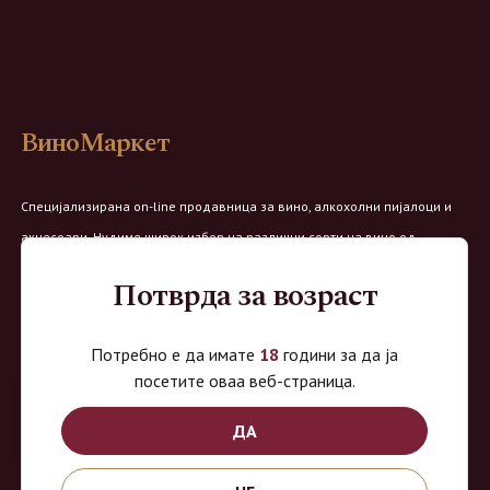
ВиноМаркет
Специјализирана on-line продавница за вино, алкохолни пијалоци и
акцесоари. Нудиме широк избор на различни сорти на вино од
домашните винарии, со избор на преку 8 винарии и 150 различни
Потврда за возраст
етикети.
Овозможено од:
Потребно е да имате
18
години за да ја
посетите оваа веб-страница.
ДА
Продавница на Вино Маркет: